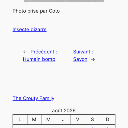
Photo prise par Coto
Insecte bizarre
←
Précédent :
Suivant :
Humain bomb
Savon
→
The Crouty Family
août 2026
L
M
M
J
V
S
D