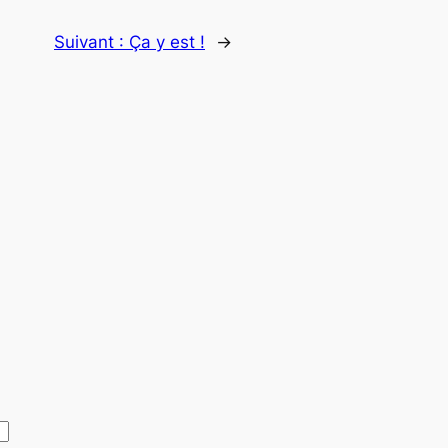
Suivant :
Ça y est !
→