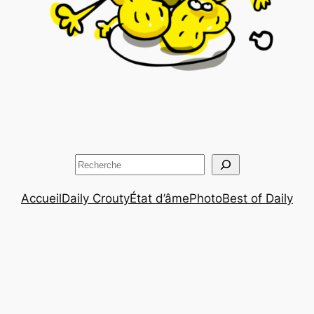
Rechercher
Accueil
Daily Crouty
État d’âme
Photo
Best of Daily