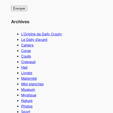
Archives
L’Origine de Daily Crouty
Le Daily d’avant
Cahiers
Corsa
Coulis
Crapaud
Hair
Livrets
Maternité
Mini planches
Museum
Mystique
Nature
Photos
Sport