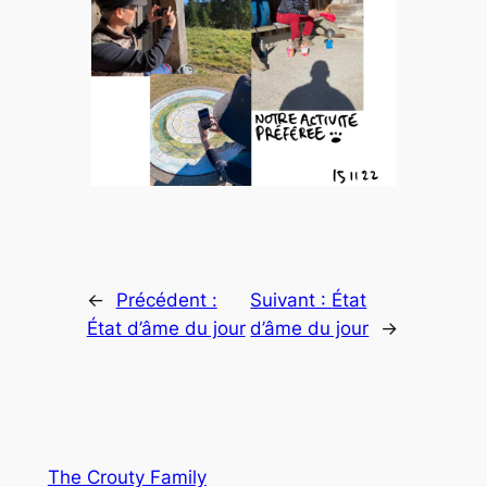
←
Précédent :
Suivant :
État
État d’âme du jour
d’âme du jour
→
The Crouty Family