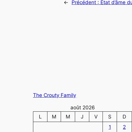
←
Précédent :
État d’âme du
The Crouty Family
août 2026
L
M
M
J
V
S
D
1
2