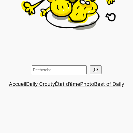
Rechercher
Accueil
Daily Crouty
État d’âme
Photo
Best of Daily