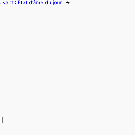
uivant :
État d’âme du jour
→