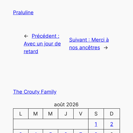
Praluline
←
Précédent :
Suivant :
Merci à
Avec un jour de
nos ancêtres
→
retard
The Crouty Family
août 2026
L
M
M
J
V
S
D
1
2