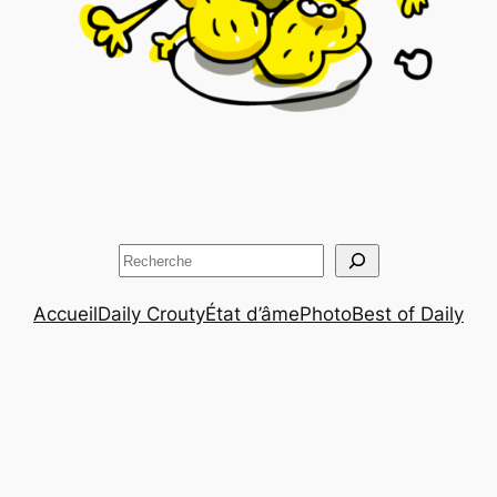
Rechercher
Accueil
Daily Crouty
État d’âme
Photo
Best of Daily