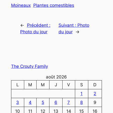
Moineaux
Plantes comestibles
←
Précédent :
Suivant :
Photo
Photo du jour
du jour
→
The Crouty Family
août 2026
L
M
M
J
V
S
D
1
2
3
4
5
6
7
8
9
10
11
12
13
14
15
16