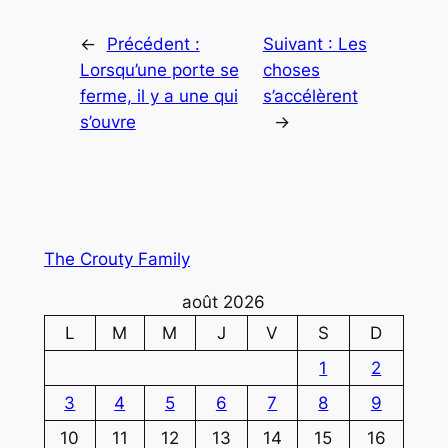
←
Précédent :
Suivant :
Les
Lorsqu’une porte se
choses
ferme, il y a une qui
s’accélèrent
s’ouvre
→
The Crouty Family
août 2026
L
M
M
J
V
S
D
1
2
3
4
5
6
7
8
9
10
11
12
13
14
15
16