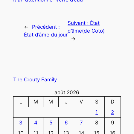
Suivant :
État
←
Précédent :
d’âme(de Coto)
État d’âme du jour
→
The Crouty Family
août 2026
L
M
M
J
V
S
D
1
2
3
4
5
6
7
8
9
10
11
12
13
14
15
16