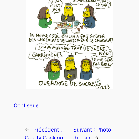
Confiserie
←
Précédent :
Suivant :
Photo
Crouty Cooking
du jour
→