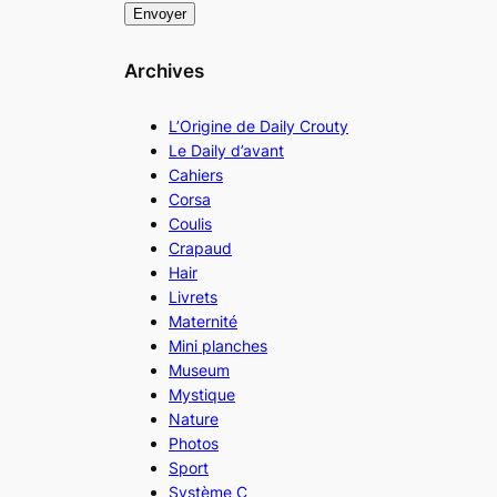
Archives
L’Origine de Daily Crouty
Le Daily d’avant
Cahiers
Corsa
Coulis
Crapaud
Hair
Livrets
Maternité
Mini planches
Museum
Mystique
Nature
Photos
Sport
Système C