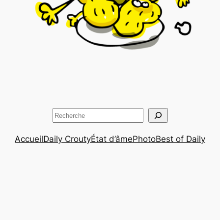
Rechercher
Accueil
Daily Crouty
État d’âme
Photo
Best of Daily