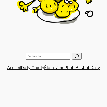
Rechercher
Accueil
Daily Crouty
État d’âme
Photo
Best of Daily