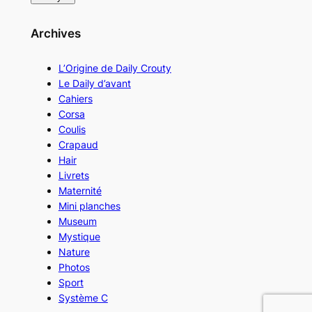
Archives
L’Origine de Daily Crouty
Le Daily d’avant
Cahiers
Corsa
Coulis
Crapaud
Hair
Livrets
Maternité
Mini planches
Museum
Mystique
Nature
Photos
Sport
Système C