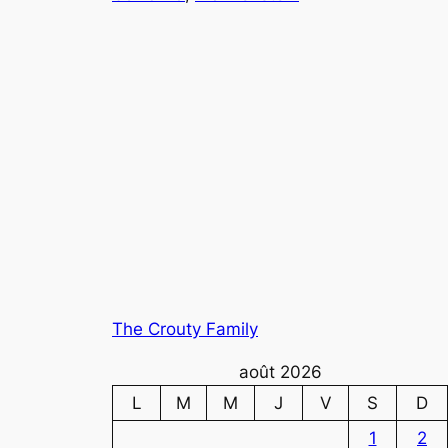
The Crouty Family
août 2026
L
M
M
J
V
S
D
1
2