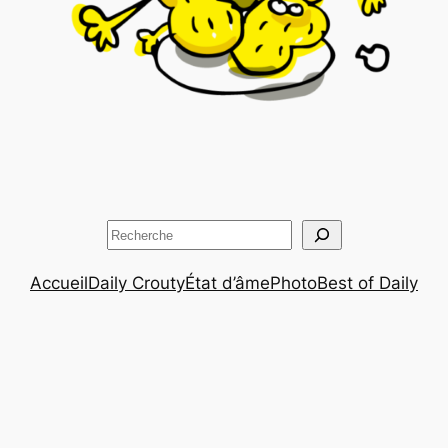
Rechercher
Accueil
Daily Crouty
État d’âme
Photo
Best of Daily