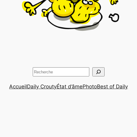
Rechercher
Accueil
Daily Crouty
État d’âme
Photo
Best of Daily