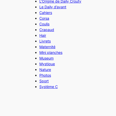
L’Origine de Daily Crouty
Le Daily d’avant
Cahiers
Corsa
Coulis
Crapaud
Hair
Livrets
Maternité
Mini planches
Museum
Mystique
Nature
Photos
Sport
Système C