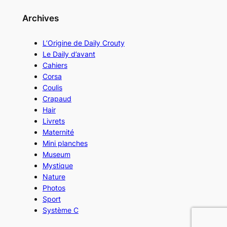
Archives
L’Origine de Daily Crouty
Le Daily d’avant
Cahiers
Corsa
Coulis
Crapaud
Hair
Livrets
Maternité
Mini planches
Museum
Mystique
Nature
Photos
Sport
Système C