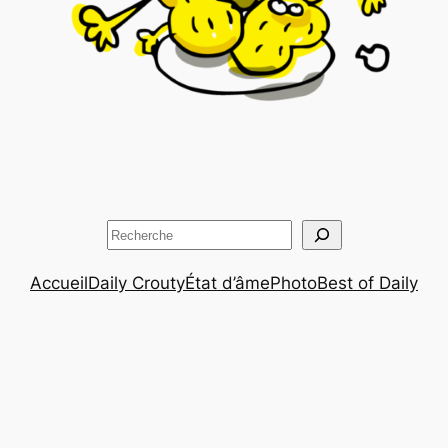
Rechercher
Accueil
Daily Crouty
État d’âme
Photo
Best of Daily