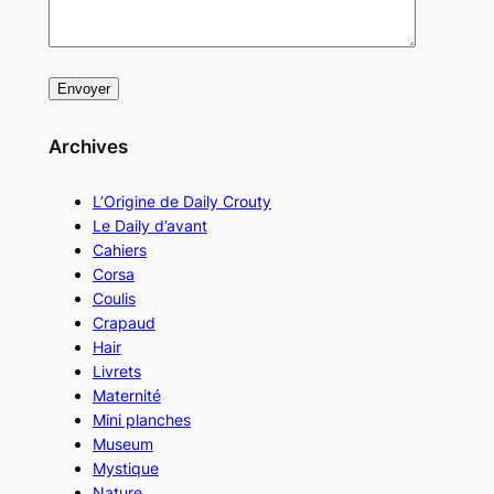
Archives
L’Origine de Daily Crouty
Le Daily d’avant
Cahiers
Corsa
Coulis
Crapaud
Hair
Livrets
Maternité
Mini planches
Museum
Mystique
Nature