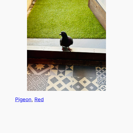
Pigeon
, 
Red