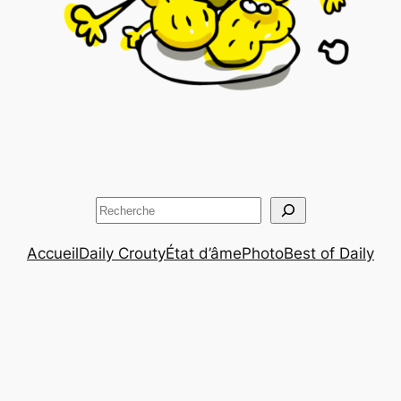
Rechercher
Accueil
Daily Crouty
État d’âme
Photo
Best of Daily