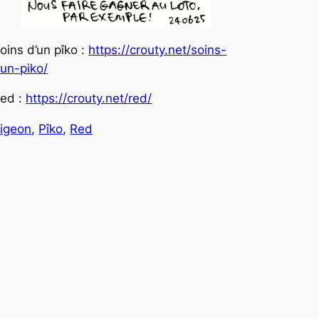
oins d’un pîko :
https://crouty.net/soins-
un-piko/
ed :
https://crouty.net/red/
igeon
, 
Pîko
, 
Red