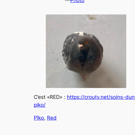
—
Photo
C’est «RED» :
https://crouty.net/soins-dun
piko/
Pîko
, 
Red