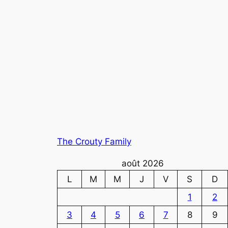
The Crouty Family
août 2026
L
M
M
J
V
S
D
1
2
3
4
5
6
7
8
9