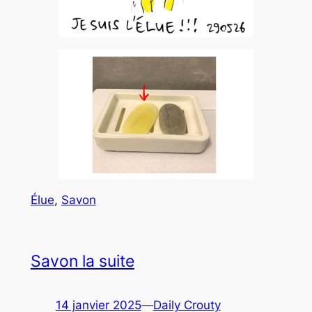
Élue
, 
Savon
Savon la suite
14 janvier 2025
—
Daily Crouty