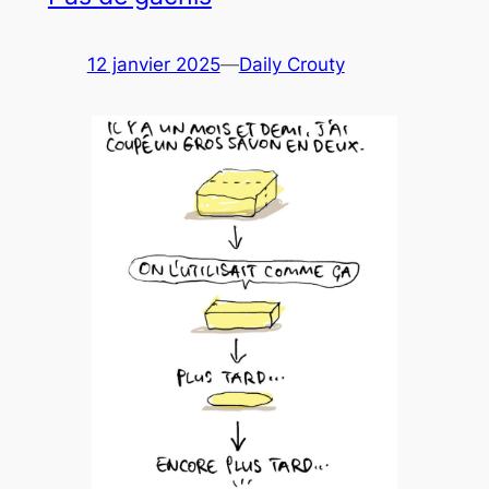
12 janvier 2025
—
Daily Crouty