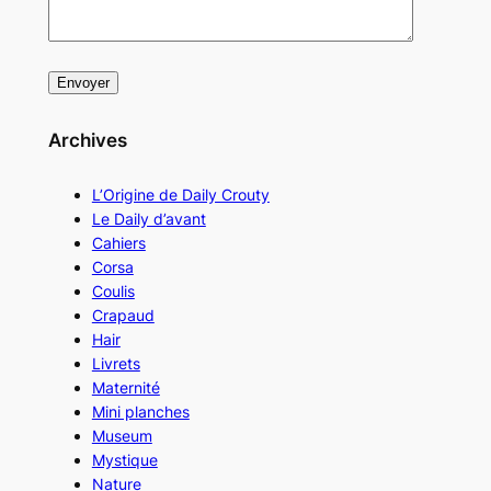
Archives
L’Origine de Daily Crouty
Le Daily d’avant
Cahiers
Corsa
Coulis
Crapaud
Hair
Livrets
Maternité
Mini planches
Museum
Mystique
Nature