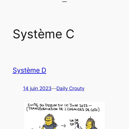
Système C
Système D
14 juin 2023
—
Daily Crouty