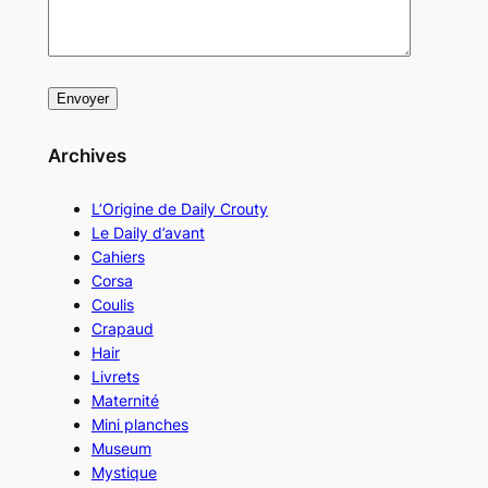
Archives
L’Origine de Daily Crouty
Le Daily d’avant
Cahiers
Corsa
Coulis
Crapaud
Hair
Livrets
Maternité
Mini planches
Museum
Mystique