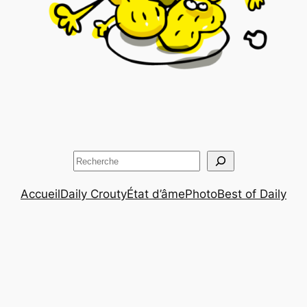
Rechercher
Accueil
Daily Crouty
État d’âme
Photo
Best of Daily