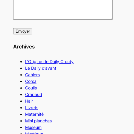
Archives
L’Origine de Daily Crouty
Le Daily d’avant
Cahiers
Corsa
Coulis
Crapaud
Hair
Livrets
Maternité
Mini planches
Museum
Mystique