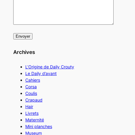
Archives
L’Origine de Daily Crouty
Le Daily d’avant
Cahiers
Corsa
Coulis
Crapaud
Hair
Livrets
Maternité
Mini planches
Museum