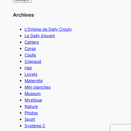
Archives
L’Origine de Daily Crouty
Le Daily d’avant
Cahiers
Corsa
Coulis
Crapaud
Hair
Livrets
Maternité
Mini planches
Museum
Mystique
Nature
Photos
Sport
Système C