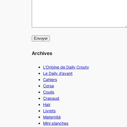
Archives
L’Origine de Daily Crouty
Le Daily d’avant
Cahiers
Corsa
Coulis
Crapaud
Hair
Livrets
Maternité
Mini planches