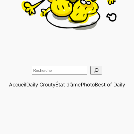
Rechercher
Accueil
Daily Crouty
État d’âme
Photo
Best of Daily