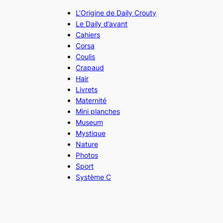
L’Origine de Daily Crouty
Le Daily d’avant
Cahiers
Corsa
Coulis
Crapaud
Hair
Livrets
Maternité
Mini planches
Museum
Mystique
Nature
Photos
Sport
Système C