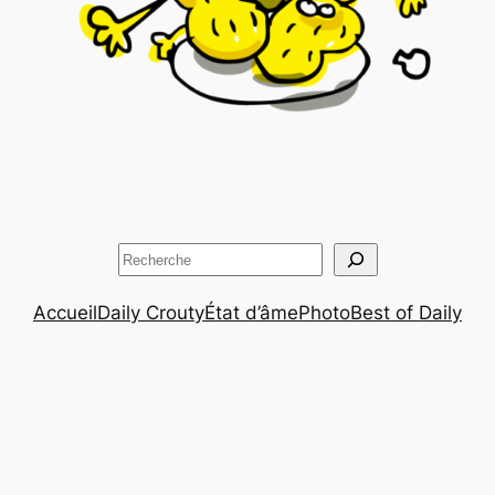
Rechercher
Accueil
Daily Crouty
État d’âme
Photo
Best of Daily