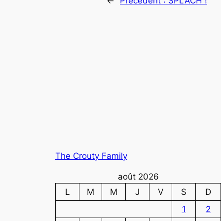
←
Précédent :
SPLACH !
The Crouty Family
août 2026
L
M
M
J
V
S
D
1
2