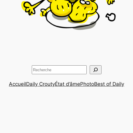
Rechercher
Accueil
Daily Crouty
État d’âme
Photo
Best of Daily