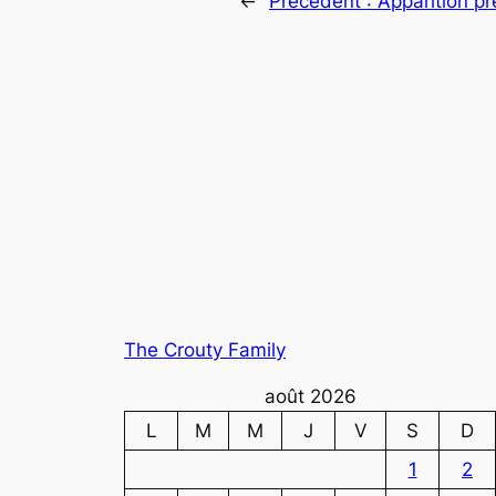
←
Précédent :
Apparition p
The Crouty Family
août 2026
L
M
M
J
V
S
D
1
2