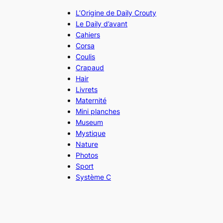
L’Origine de Daily Crouty
Le Daily d’avant
Cahiers
Corsa
Coulis
Crapaud
Hair
Livrets
Maternité
Mini planches
Museum
Mystique
Nature
Photos
Sport
Système C