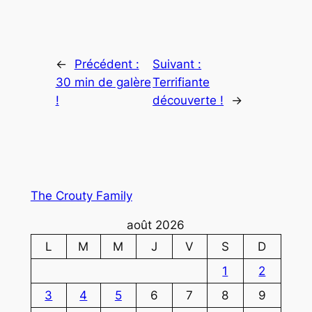
←
Précédent :
Suivant :
30 min de galère
Terrifiante
!
découverte !
→
The Crouty Family
août 2026
L
M
M
J
V
S
D
1
2
3
4
5
6
7
8
9