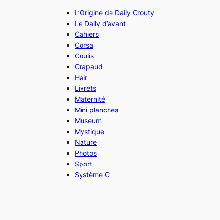
L’Origine de Daily Crouty
Le Daily d’avant
Cahiers
Corsa
Coulis
Crapaud
Hair
Livrets
Maternité
Mini planches
Museum
Mystique
Nature
Photos
Sport
Système C