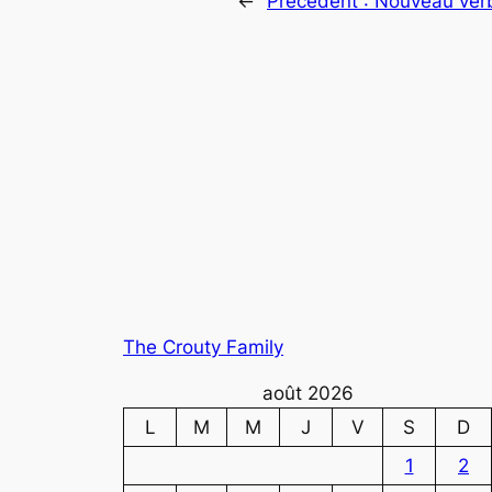
←
Précédent :
Nouveau ver
The Crouty Family
août 2026
L
M
M
J
V
S
D
1
2