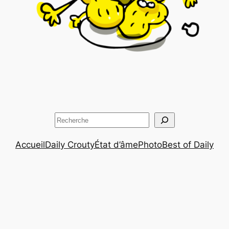
Rechercher
Accueil
Daily Crouty
État d’âme
Photo
Best of Daily