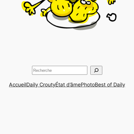
Rechercher
Accueil
Daily Crouty
État d’âme
Photo
Best of Daily