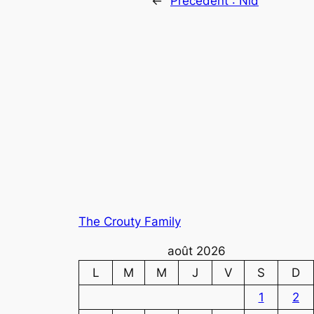
←
Précédent :
Nid
The Crouty Family
août 2026
L
M
M
J
V
S
D
1
2