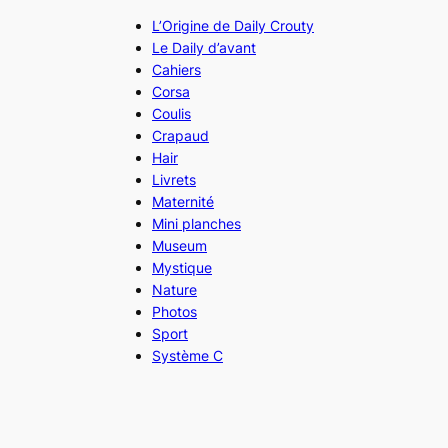
L’Origine de Daily Crouty
Le Daily d’avant
Cahiers
Corsa
Coulis
Crapaud
Hair
Livrets
Maternité
Mini planches
Museum
Mystique
Nature
Photos
Sport
Système C