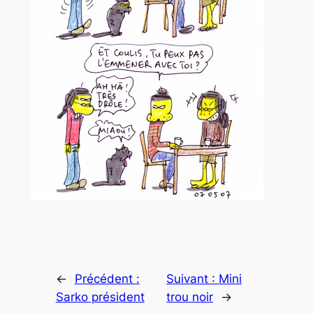
←
Précédent :
Suivant :
Mini
Sarko président
trou noir
→