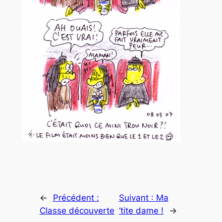
←
Précédent :
Suivant :
Ma
Classe découverte
‘tite dame !
→