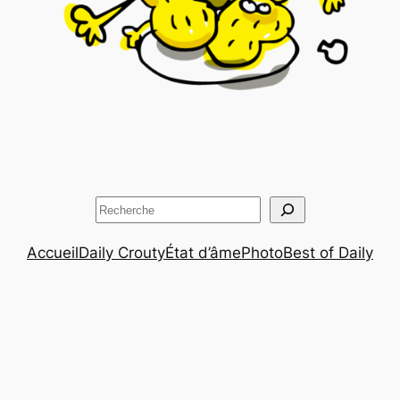
Rechercher
Accueil
Daily Crouty
État d’âme
Photo
Best of Daily