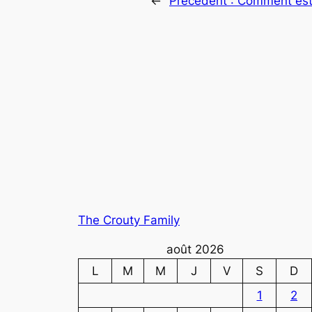
←
Précédent :
Comment est-
The Crouty Family
août 2026
L
M
M
J
V
S
D
1
2