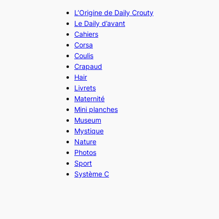
L’Origine de Daily Crouty
Le Daily d’avant
Cahiers
Corsa
Coulis
Crapaud
Hair
Livrets
Maternité
Mini planches
Museum
Mystique
Nature
Photos
Sport
Système C