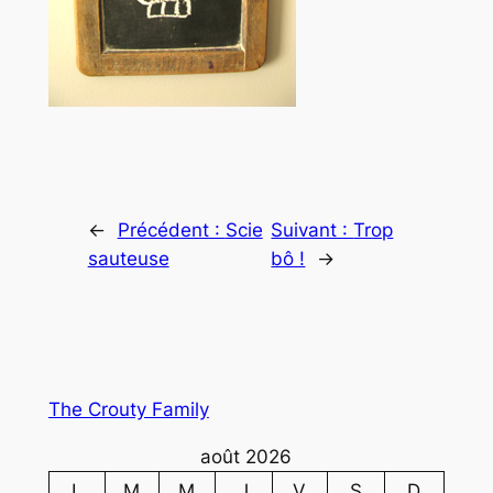
←
Précédent :
Scie
Suivant :
Trop
sauteuse
bô !
→
The Crouty Family
août 2026
L
M
M
J
V
S
D