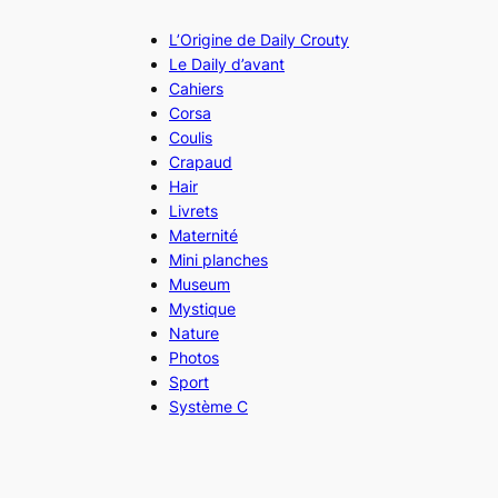
L’Origine de Daily Crouty
Le Daily d’avant
Cahiers
Corsa
Coulis
Crapaud
Hair
Livrets
Maternité
Mini planches
Museum
Mystique
Nature
Photos
Sport
Système C