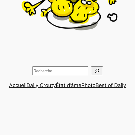
Rechercher
Accueil
Daily Crouty
État d’âme
Photo
Best of Daily