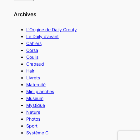
Archives
L’Origine de Daily Crouty
Le Daily d’avant
Cahiers
Corsa
Coulis
Crapaud
Hair
Livrets
Maternité
Mini planches
Museum
Mystique
Nature
Photos
Sport
Système C