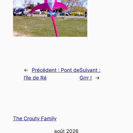
←
Précédent :
Pont de
Suivant :
l’île de Ré
Grrr !
→
The Crouty Family
août 2026