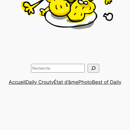
Rechercher
Accueil
Daily Crouty
État d’âme
Photo
Best of Daily