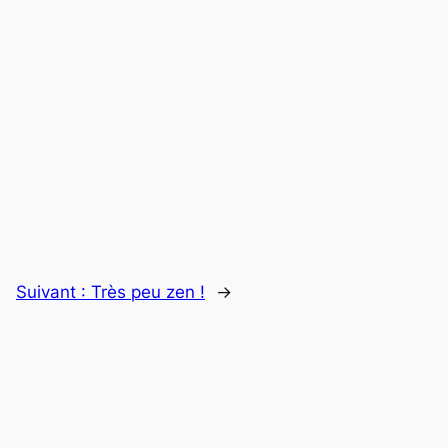
Suivant :
Très peu zen !
→