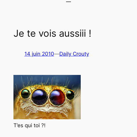
Je te vois aussiii !
14 juin 2010
—
Daily Crouty
T’es qui toi ?!