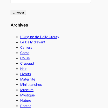
Archives
L’Origine de Daily Crouty
Le Daily d’avant
Cahiers
Corsa
Coulis
Crapaud
Hair
Livrets
Maternité
Mini planches
Museum
Mystique
Nature
Photos