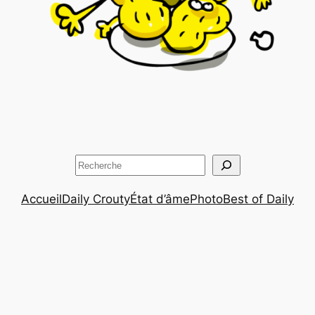
Rechercher
Accueil
Daily Crouty
État d’âme
Photo
Best of Daily