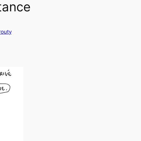
stance
routy