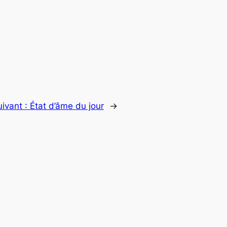
uivant :
État d’âme du jour
→