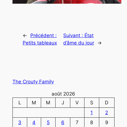
←
Précédent :
Suivant :
État
Petits tableaux
d’âme du jour
→
The Crouty Family
août 2026
L
M
M
J
V
S
D
1
2
3
4
5
6
7
8
9