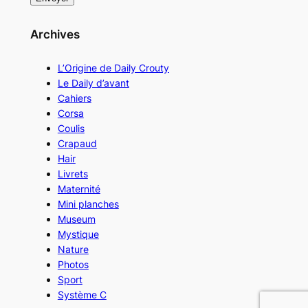
Archives
L’Origine de Daily Crouty
Le Daily d’avant
Cahiers
Corsa
Coulis
Crapaud
Hair
Livrets
Maternité
Mini planches
Museum
Mystique
Nature
Photos
Sport
Système C