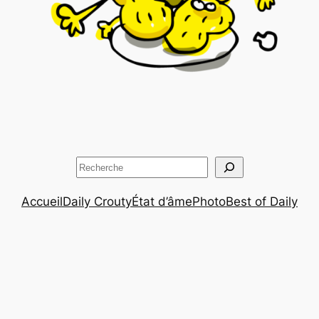
Rechercher
Accueil
Daily Crouty
État d’âme
Photo
Best of Daily