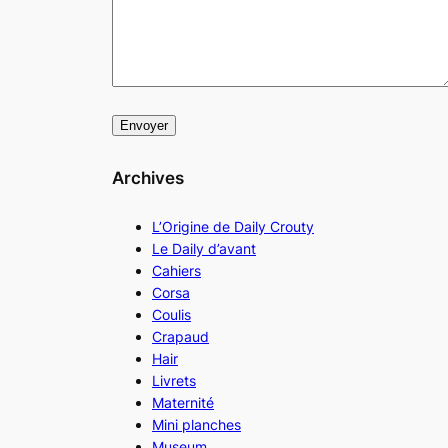
Archives
L’Origine de Daily Crouty
Le Daily d’avant
Cahiers
Corsa
Coulis
Crapaud
Hair
Livrets
Maternité
Mini planches
Museum