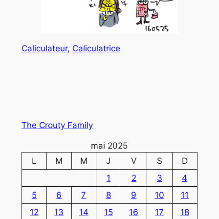
Caliculateur
, 
Caliculatrice
The Crouty Family
mai 2025
L
M
M
J
V
S
D
1
2
3
4
5
6
7
8
9
10
11
12
13
14
15
16
17
18