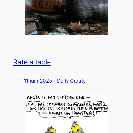
Rate à table
11 juin 2025
—
Daily Crouty