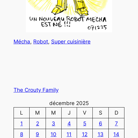
Mécha
, 
Robot
, 
Super cuisinière
The Crouty Family
décembre 2025
L
M
M
J
V
S
D
1
2
3
4
5
6
7
8
9
10
11
12
13
14