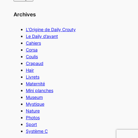
Archives
L’Origine de Daily Crouty
Le Daily d’avant
Cahiers
Corsa
Coulis
Crapaud
Hair
Livrets
Maternité
Mini planches
Museum
Mystique
Nature
Photos
Sport
Système C