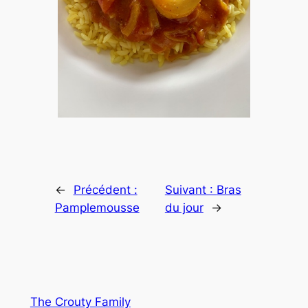
←
Précédent :
Suivant :
Bras
Pamplemousse
du jour
→
The Crouty Family