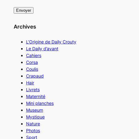
Archives
L’Origine de Daily Crouty
Le Daily d’avant
Cahiers
Corsa
Coulis
Crapaud
Hair
Livrets
Maternité
Mini planches
Museum
Mystique
Nature
Photos
Sport