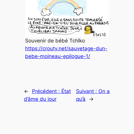
Souvenir de bébé Tchîko
https://crouty.net/sauvetage-dun-
bebe-moineau-epilogue-1/
←
Précédent :
État
Suivant :
On a
d’âme du jour
qu’à
→